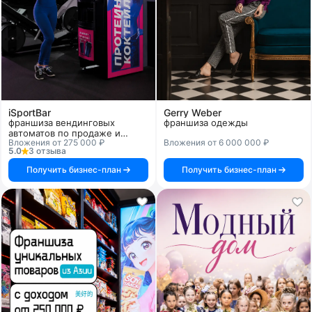
iSportBar
Gerry Weber
франшиза вендинговых
франшиза одежды
автоматов по продаже и
Вложения от 275 000 ₽
Вложения от 6 000 000 ₽
приготовлению спортивных
5.0
3 отзыва
коктейлей
Получить бизнес-план
Получить бизнес-план