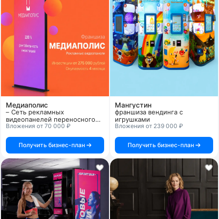
Медиаполис
Мангустин
– Cеть рекламных
франшиза вендинга с
видеопанелей переносного
игрушками
Вложения от 70 000 ₽
Вложения от 239 000 ₽
типа (Пилон). Наши пилоны –
это абсолютно новое
оборудование, качественно
Получить бизнес-план
Получить бизнес-план
отличающееся от
примитивных статичных
рекламных площадок.