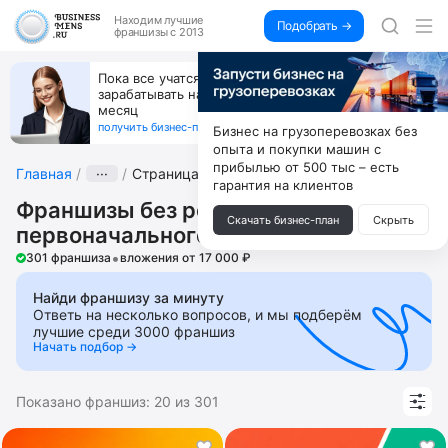
Находим
лучшие
Подобрать →
франшизы с 2013
Пока все учатся пользоваться ИИ, вы можете
зарабатывать на их обучении по 500 тыс. каждый
месяц
получить бизнес-план ↓
Бизнес на грузоперевозках без
опыта и покупки машин с
прибылью от 500 тыс – есть
Главная
···
Страница 2
гарантия на клиентов
Франшизы без роялти и
Скачать бизнес-план
Скрыть
первоначального взноса
•
301 франшиза
вложения от 17 000 ₽
Найди франшизу за минуту
Ответь на несколько вопросов, и мы подберём
лучшие среди 3000 франшиз
Начать подбор →
Показано франшиз:
20
из
301