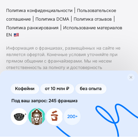
|
Политика конфиденциальности
Пользовательское
|
|
|
соглашение
Политика DCMA
Политика отзывов
|
Политика ранжирования
Использование материалов
EN
Информация о франшизах, размещённых на сайте не
является офертой. Конечные условия уточняйте при
прямом общении с франчайзерами. Мы не несем
ответственность за полноту и достоверность
содержащейся в них информации. Сайт не принадлежит
финансовой организации и на нем не оказываются
финансовые услуги. Заключение договоров
коммерческой концессии (франчайзинга) осуществляется
правообладателями/их представителями. Бизнесменс.ру
не является посредником или представителем
правообладателя и не несет ответственность за условия
предоставления франшизы и действия лиц,
осуществленные на основании информации, имеющейся
на сайте или полученной через него. За достоверность