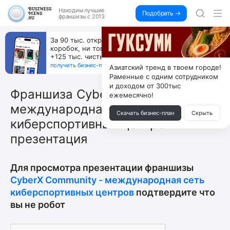
Находим
лучшие
Подобрать →
франшизы с 2013
За 90 тыс. открой магазин на Авито, дома ни
коробок, ни товара, ни склада, зато каждый месяц
+125 тыс. чистыми
получить бизнес-план ↓
Азиатский тренд в твоем городе!
Раменные с одним сотрудником
и доходом от 300тыс
Франшиза CyberX Community -
ежемесячно!
международная сеть
Скачать бизнес-план
Скрыть
киберспортивных центров -
презентация
Для просмотра презентации франшизы
CyberX Community - международная сеть
киберспортивных центров
подтвердите что
вы не робот