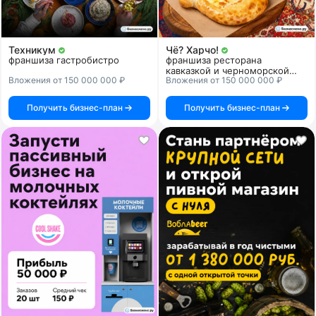
Техникум
Чё? Харчо!
франшиза гастробистро
франшиза ресторана
кавказкой и черноморской
Вложения от 150 000 000 ₽
Вложения от 150 000 000 ₽
кухни
Получить бизнес-план
Получить бизнес-план