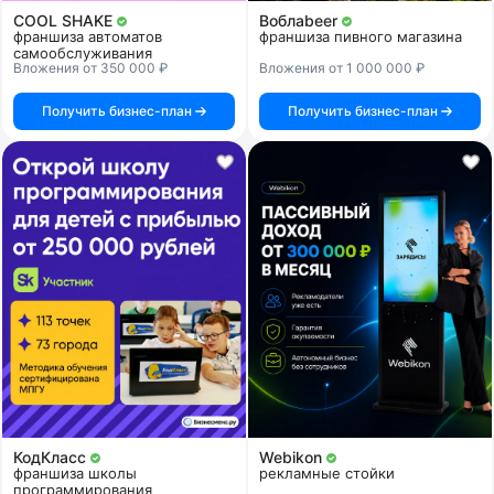
COOL SHAKE
Воблаbeer
франшиза автоматов
франшиза пивного магазина
самообслуживания
Вложения от 350 000 ₽
Вложения от 1 000 000 ₽
Получить бизнес-план
Получить бизнес-план
КодКласс
Webikon
франшиза школы
рекламные стойки
программирования