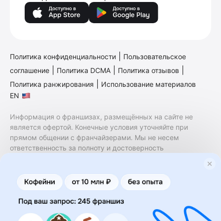
|
Политика конфиденциальности
Пользовательское
|
|
|
соглашение
Политика DCMA
Политика отзывов
|
Политика ранжирования
Использование материалов
EN
Информация о франшизах, размещённых на сайте не
является офертой. Конечные условия уточняйте при
прямом общении с франчайзерами. Мы не несем
ответственность за полноту и достоверность
содержащейся в них информации. Сайт не принадлежит
финансовой организации и на нем не оказываются
финансовые услуги. Заключение договоров
коммерческой концессии (франчайзинга) осуществляется
правообладателями/их представителями. Бизнесменс.ру
не является посредником или представителем
правообладателя и не несет ответственность за условия