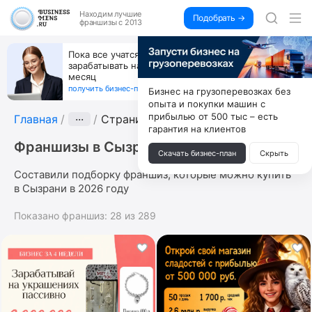
Находим
лучшие
Подобрать →
франшизы с 2013
Пока все учатся пользоваться ИИ, вы можете
зарабатывать на их обучении по 500 тыс. каждый
месяц
получить бизнес-план ↓
Бизнес на грузоперевозках без
опыта и покупки машин с
прибылью от 500 тыс – есть
Главная
···
Страница 10
гарантия на клиентов
Франшизы в Сызрани
Скачать бизнес-план
Скрыть
Составили подборку франшиз, которые можно купить
в Сызрани в 2026 году
Показано франшиз:
28
из
289