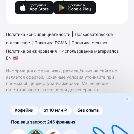
|
Политика конфиденциальности
Пользовательское
|
|
|
соглашение
Политика DCMA
Политика отзывов
|
Политика ранжирования
Использование материалов
EN
Информация о франшизах, размещённых на сайте не
является офертой. Конечные условия уточняйте при
прямом общении с франчайзерами. Мы не несем
ответственность за полноту и достоверность
содержащейся в них информации. Сайт не принадлежит
финансовой организации и на нем не оказываются
финансовые услуги. Заключение договоров
коммерческой концессии (франчайзинга) осуществляется
правообладателями/их представителями. Бизнесменс.ру
не является посредником или представителем
правообладателя и не несет ответственность за условия