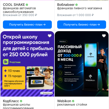
COOL SHAKE
Воблаbeer
франшиза автоматов
франшиза пивного магазина
самообслуживания
Вложения от 350 000 ₽
Вложения от 1 000 000 ₽
Получить бизнес-план
Получить бизнес-план
КодКласс
Webikon
франшиза школы
рекламные стойки
программирования