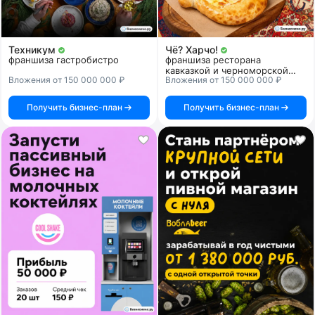
Техникум
Чё? Харчо!
франшиза гастробистро
франшиза ресторана
кавказкой и черноморской
Вложения от 150 000 000 ₽
Вложения от 150 000 000 ₽
кухни
Получить бизнес-план
Получить бизнес-план