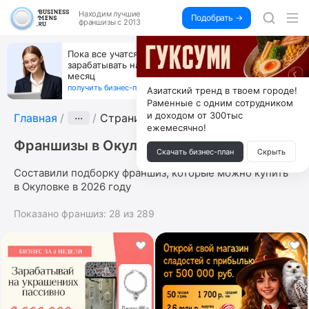
Находим
лучшие
Подобрать →
франшизы с 2013
Пока все учатся пользоваться ИИ, вы можете
зарабатывать на их обучении по 500 тыс. каждый
месяц
получить бизнес-план ↓
Азиатский тренд в твоем городе!
Раменные с одним сотрудником
и доходом от 300тыс
Главная
···
Страница 10
ежемесячно!
Франшизы в Окуловке
Скачать бизнес-план
Скрыть
Составили подборку франшиз, которые можно купить
в Окуловке в 2026 году
Показано франшиз:
28
из
289