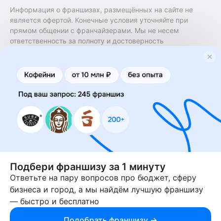
Информация о франшизах, размещённых на сайте не
является офертой. Конечные условия уточняйте при
прямом общении с франчайзерами. Мы не несем
ответственность за полноту и достоверность
содержащейся в них информации. Сайт не принадлежит
финансовой организации и на нем не оказываются
финансовые услуги. Заключение договоров
коммерческой концессии (франчайзинга) осуществляется
правообладателями/их представителями. Бизнесменс.ру
не является посредником или представителем
правообладателя и не несет ответственность за условия
предоставления франшизы и действия лиц,
осуществленные на основании информации, имеющейся
на сайте или полученной через него. За достоверность
предоставленной информации несет ответственность
правообладатель.
Подбери франшизу за 1 минуту
Ответьте на пару вопросов про бюджет, сферу
© 2013-2026 Бизнесменс.ру. ИП Богомолов Ю. А. ИНН
бизнеса и город, а мы найдём лучшую франшизу
166109472099 ОГРН 1315169000030181.
— быстро и бесплатно
При использовании материалов гиперссылка на businessmens.ru
обязательна. 12+
Подобрать франшизу →