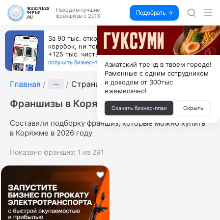
Находим
лучшие
Подобрать →
франшизы с 2013
За 90 тыс. открой магазин на Авито, дома ни
коробок, ни товара, ни склада, зато каждый месяц
+125 тыс. чистыми
получить бизнес-план ↓
Азиатский тренд в твоем городе!
Раменные с одним сотрудником
и доходом от 300тыс
Главная
···
Страница 11
ежемесячно!
Франшизы в Коряжме
Скачать бизнес-план
Скрыть
Составили подборку франшиз, которые можно купить
в Коряжме в 2026 году
Показано франшиз:
1
из
291