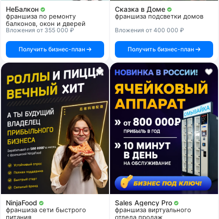
НеБалкон
Сказка в Доме
франшиза по ремонту
франшиза подсветки домов
балконов, окон и дверей
Вложения от 355 000 ₽
Вложения от 400 000 ₽
Получить бизнес-план
Получить бизнес-план
NinjaFood
Sales Agency Pro
франшиза сети быстрого
франшиза виртуального
питания
отдела продаж