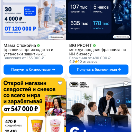
Мама Спокойна
BIG PROFIT
франшиза производства и
международная франшиза по
установки защитных
ИИ бизнесу
Вложения от 155 000 ₽
Вложения от 490 000 ₽
прозрачных решеток для
4.9
10 отзывов
детской безопасности
Получить бизнес-план
Получить бизнес-план