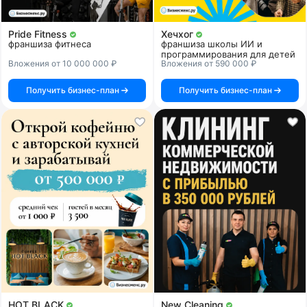
Pride Fitness
Хечхог
франшиза фитнеса
франшиза школы ИИ и
программирования для детей
Вложения от 10 000 000 ₽
Вложения от 590 000 ₽
Получить бизнес-план
Получить бизнес-план
HOT BLACK
New Cleaning