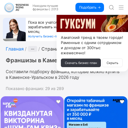
Находим
лучшие
Подобрать →
франшизы с 2013
Пока все учатся пользоваться ИИ, вы можете
зарабатывать на их обучении по 500 тыс. каждый
месяц
получить бизнес-план ↓
Азиатский тренд в твоем городе!
Раменные с одним сотрудником
и доходом от 300тыс
Главная
···
Страница 8
ежемесячно!
Франшизы в Каменске-Уральском
Скачать бизнес-план
Скрыть
Составили подборку франшиз, которые можно купить
в Каменске-Уральском в 2026 году
Показано франшиз:
29
из
289