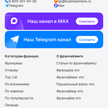
8 800 201-40-29
sp@businessmens.ru
Telegram
Max
Категории франшиз
О франчайзинге
Франшизы
Статьи по франчайзингу
Отзывы
Франшиза это
Top List
Франчайзинг это
По вложениям
Паушальный взнос это
По новизне
Франчайзер это
По популярности
Франчайзи это
Питание