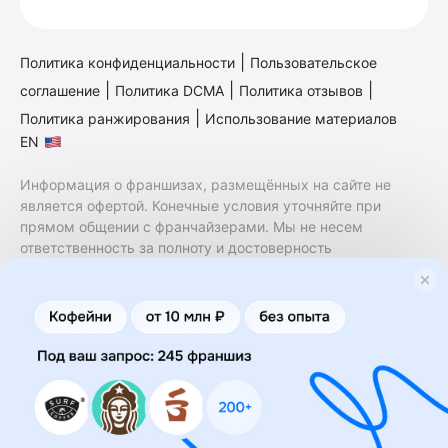
|
Политика конфиденциальности
Пользовательское
|
|
|
соглашение
Политика DCMA
Политика отзывов
|
Политика ранжирования
Использование материалов
EN
Информация о франшизах, размещённых на сайте не
является офертой. Конечные условия уточняйте при
прямом общении с франчайзерами. Мы не несем
ответственность за полноту и достоверность
содержащейся в них информации. Сайт не принадлежит
финансовой организации и на нем не оказываются
финансовые услуги. Заключение договоров
коммерческой концессии (франчайзинга) осуществляется
правообладателями/их представителями. Бизнесменс.ру
не является посредником или представителем
правообладателя и не несет ответственность за условия
предоставления франшизы и действия лиц,
осуществленные на основании информации, имеющейся