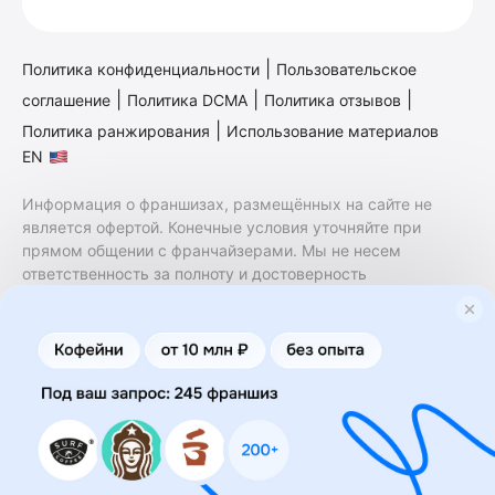
|
Политика конфиденциальности
Пользовательское
|
|
|
соглашение
Политика DCMA
Политика отзывов
|
Политика ранжирования
Использование материалов
EN
Информация о франшизах, размещённых на сайте не
является офертой. Конечные условия уточняйте при
прямом общении с франчайзерами. Мы не несем
ответственность за полноту и достоверность
содержащейся в них информации. Сайт не принадлежит
финансовой организации и на нем не оказываются
финансовые услуги. Заключение договоров
коммерческой концессии (франчайзинга) осуществляется
правообладателями/их представителями. Бизнесменс.ру
не является посредником или представителем
правообладателя и не несет ответственность за условия
предоставления франшизы и действия лиц,
осуществленные на основании информации, имеющейся