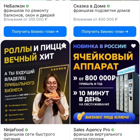
НеБалкон
Сказка в Доме
франшиза по ремонту
франшиза подсветки домов
балконов, окон и дверей
Вложения от 355 000 ₽
Вложения от 400 000 ₽
Получить бизнес-план
Получить бизнес-план
NinjaFood
Sales Agency Pro
франшиза сети быстрого
франшиза виртуального
питания
отдела продаж