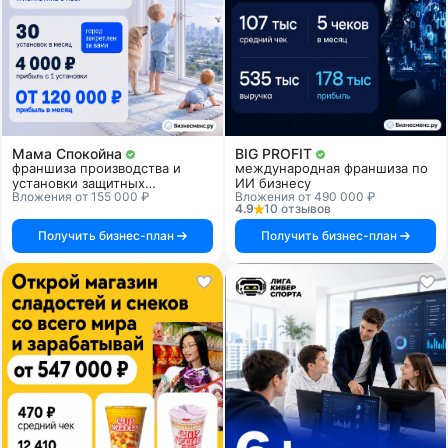
Мама Спокойна
BIG PROFIT
франшиза производства и
международная франшиза по
установки защитных
ИИ бизнесу
Вложения от 155 000 ₽
Вложения от 490 000 ₽
прозрачных решеток для
4.9
10 отзывов
детской безопасности
Получить бизнес-план
Получить бизнес-план