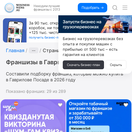
Находим
лучшие
Подобрать →
франшизы с 2013
За 90 тыс. открой магазин на Авито, дома ни
коробок, ни товара, ни склада, зато каждый месяц
+125 тыс. чистыми
получить бизнес-план ↓
Бизнес на грузоперевозках без
опыта и покупки машин с
прибылью от 500 тыс – есть
Главная
···
Страница 8
гарантия на клиентов
Франшизы в Гаврилове Посаде
Скачать бизнес-план
Скрыть
Составили подборку франшиз, которые можно купить
в Гаврилове Посаде в 2026 году
Показано франшиз:
29
из
289