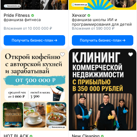
Pride Fitness
Хечхог
франшиза фитнеса
франшиза школы ИИ и
программирования для детей
Вложения от 10 000 000 ₽
Вложения от 590 000 ₽
Получить бизнес-план
Получить бизнес-план
HOT BLACK
New Cleaning