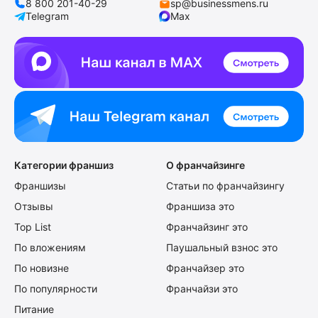
8 800 201-40-29
sp@businessmens.ru
Telegram
Max
Категории франшиз
О франчайзинге
Франшизы
Статьи по франчайзингу
Отзывы
Франшиза это
Top List
Франчайзинг это
По вложениям
Паушальный взнос это
По новизне
Франчайзер это
По популярности
Франчайзи это
Питание