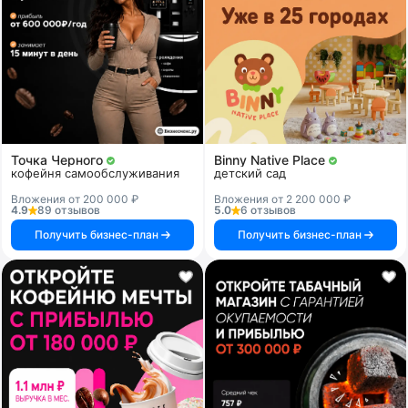
Точка Черного
Binny Native Place
кофейня самообслуживания
детский сад
Вложения от 200 000 ₽
Вложения от 2 200 000 ₽
4.9
89 отзывов
5.0
6 отзывов
Получить бизнес-план
Получить бизнес-план