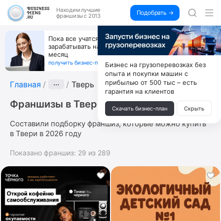
Находим
лучшие
Подобрать →
франшизы с 2013
Пока все учатся пользоваться ИИ, вы можете
зарабатывать на их обучении по 500 тыс. каждый
месяц
получить бизнес-план ↓
Бизнес на грузоперевозках без
опыта и покупки машин с
прибылью от 500 тыс – есть
Главная
···
Тверь
гарантия на клиентов
Франшизы в Твери
Скачать бизнес-план
Скрыть
Составили подборку франшиз, которые можно купить
в Твери в 2026 году
Показано франшиз:
29
из
289