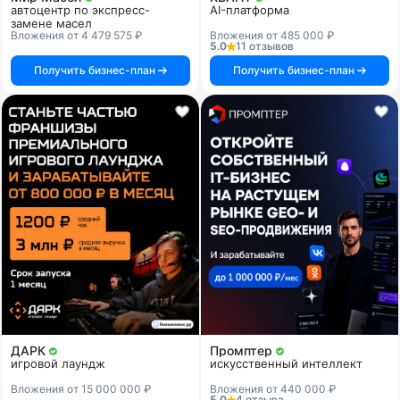
автоцентр по экспресс-
AI-платформа
замене масел
Вложения от 4 479 575 ₽
Вложения от 485 000 ₽
5.0
11 отзывов
Получить бизнес-план
Получить бизнес-план
ДАРК
Промптер
игровой лаундж
искусственный интеллект
Вложения от 15 000 000 ₽
Вложения от 440 000 ₽
5.0
4 отзыва