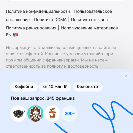
|
Политика конфиденциальности
Пользовательское
|
|
|
соглашение
Политика DCMA
Политика отзывов
|
Политика ранжирования
Использование материалов
EN
Информация о франшизах, размещённых на сайте не
является офертой. Конечные условия уточняйте при
прямом общении с франчайзерами. Мы не несем
ответственность за полноту и достоверность
содержащейся в них информации. Сайт не принадлежит
финансовой организации и на нем не оказываются
финансовые услуги. Заключение договоров
коммерческой концессии (франчайзинга) осуществляется
правообладателями/их представителями. Бизнесменс.ру
не является посредником или представителем
правообладателя и не несет ответственность за условия
предоставления франшизы и действия лиц,
осуществленные на основании информации, имеющейся
на сайте или полученной через него. За достоверность