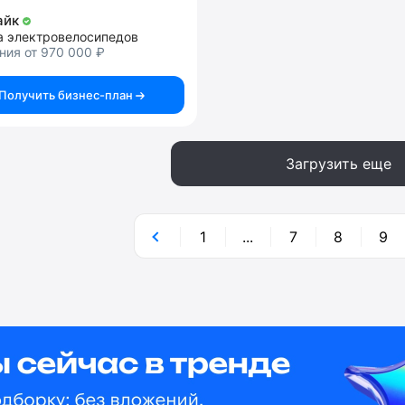
айк
а электровелосипедов
ния от 970 000 ₽
Получить бизнес-план
Загрузить еще
1
...
7
8
9