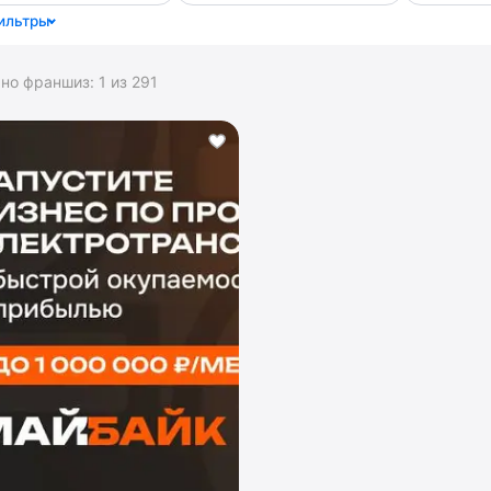
ильтры
ано франшиз:
1
из
291