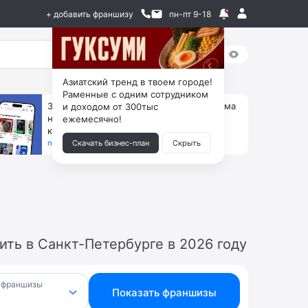
+ добавить франшизу
пн-пт 9-18
Азиатский тренд в твоем городе!
Раменные с одним сотрудником
За 90 тыс. открой магазин на Авито, дома
и доходом от 300тыс
ни коробок, ни товара, ни склада, зато
ежемесячно!
каждый месяц +125 тыс. чистыми
получить бизнес-план ↓
Скачать бизнес-план
Скрыть
ть в Санкт-Петербурге в 2026 году
 франшизы
Показать франшизы