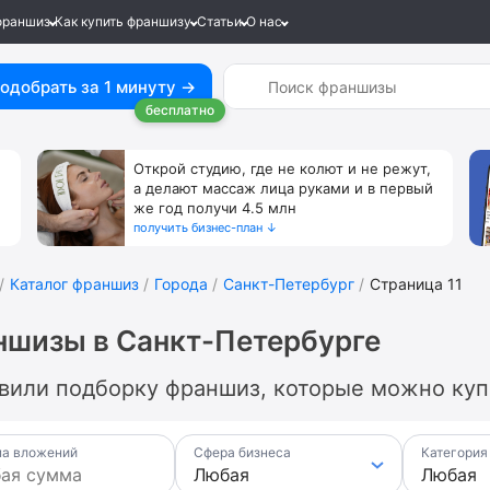
франшиз
Как купить франшизу
Статьи
О нас
одобрать за 1 минуту →
бесплатно
Открой студию, где не колют и не режут,
а делают массаж лица руками и в первый
же год получи 4.5 млн
получить бизнес-план ↓
Каталог франшиз
Города
Санкт-Петербург
Страница 11
шизы в Санкт-Петербурге
вили подборку франшиз, которые можно купи
а вложений
Сфера бизнеса
Категория