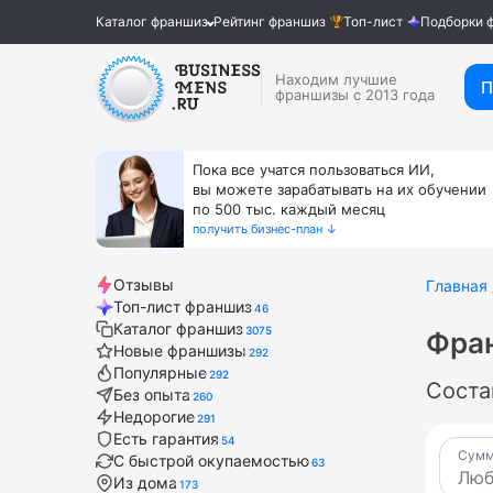
Каталог франшиз
Рейтинг франшиз
Топ-лист
Подборки 
Находим лучшие
П
франшизы с 2013 года
Пока все учатся пользоваться ИИ,
вы можете зарабатывать на их обучении
по 500 тыс. каждый месяц
получить бизнес-план ↓
Отзывы
Главная
Топ-лист франшиз
46
Каталог франшиз
3075
Фран
Новые франшизы
292
Популярные
292
Соста
Без опыта
260
Недорогие
291
Есть гарантия
54
Сумм
С быстрой окупаемостью
63
Из дома
173