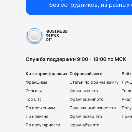
Служба поддержки 9:00 - 18:00 по МСК
Категории франшиз
О франчайзинге
Рейт
Франшизы
Статьи по франчайзингу
Лучш
Отзывы
Франшиза это
Тенд
Top List
Франчайзинг это
Анал
По вложениям
Паушальный взнос это
Полу
По новизне
Франчайзер это
Прин
По популярности
Франчайзи это