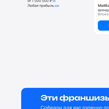
от 1 000 000 ₽
25
МайБ
Любая прибыль
529
аренд
Вложе