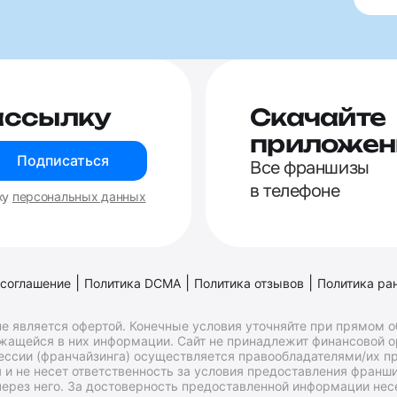
ассылку
Скачайте
приложен
Подписаться
Все франшизы
в телефоне
ку
персональных данных
|
|
|
 соглашение
Политика DCMA
Политика отзывов
Политика ра
е является офертой. Конечные условия уточняйте при прямом 
ржащейся в них информации. Сайт не принадлежит финансовой 
ессии (франчайзинга) осуществляется правообладателями/их пр
и не несет ответственность за условия предоставления франши
ерез него. За достоверность предоставленной информации несе